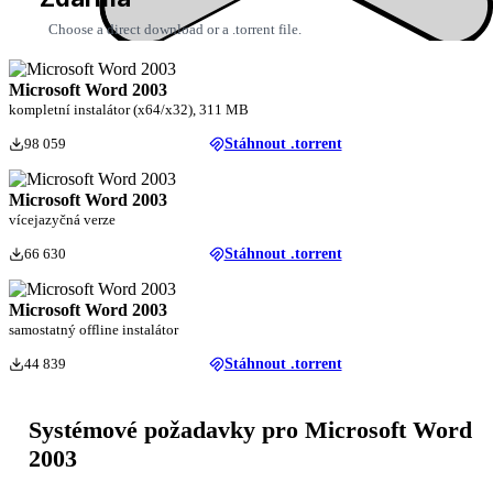
Choose a direct download or a .torrent file.
Microsoft Word 2003
kompletní instalátor (x64/x32), 311 MB
98 059
Stáhnout .torrent
Microsoft Word 2003
vícejazyčná verze
66 630
Stáhnout .torrent
Microsoft Word 2003
samostatný offline instalátor
44 839
Stáhnout .torrent
Systémové požadavky pro Microsoft Word
2003