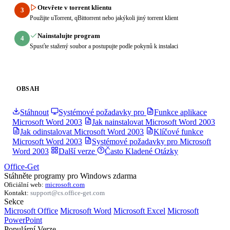
Otevřete v torrent klientu
3
Použijte uTorrent, qBittorrent nebo jakýkoli jiný torrent klient
Nainstalujte program
4
Spusťte stažený soubor a postupujte podle pokynů k instalaci
OBSAH
Stáhnout
Systémové požadavky pro
Funkce aplikace
Microsoft Word 2003
Jak nainstalovat Microsoft Word 2003
Jak odinstalovat Microsoft Word 2003
Klíčové funkce
Microsoft Word 2003
Systémové požadavky pro Microsoft
Word 2003
Další verze
Často Kladené Otázky
Office-Get
Stáhněte programy pro Windows zdarma
Oficiální web:
microsoft.com
Kontakt:
support@cs.office-get.com
Sekce
Microsoft Office
Microsoft Word
Microsoft Excel
Microsoft
PowerPoint
Populární Verze