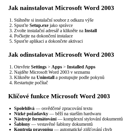
Jak nainstalovat Microsoft Word 2003
Stáhněte si instalační soubor z odkazu výše
Spusťte
Setup.exe
jako správce
Zvolte instalační adresář a klikněte na
Install
Počkejte na dokončení instalace
Spusťte aplikaci a dokončete aktivaci
Jak odinstalovat Microsoft Word 2003
Otevřete
Settings
>
Apps
>
Installed Apps
Najděte Microsoft Word 2003 v seznamu
Klikněte na
Uninstall
a postupujte podle pokynů
Restartujte počítač
Klíčové funkce Microsoft Word 2003
Spolehlivá
— osvědčené zpracování textu
Nízké požadavky
— běží na starším hardwaru
Nástroje formátování
— komplexní stylování dokumentů
Šablony
— vestavěné šablony dokumentů
Kontrola pravopisu
— automatické zjišťování chyb