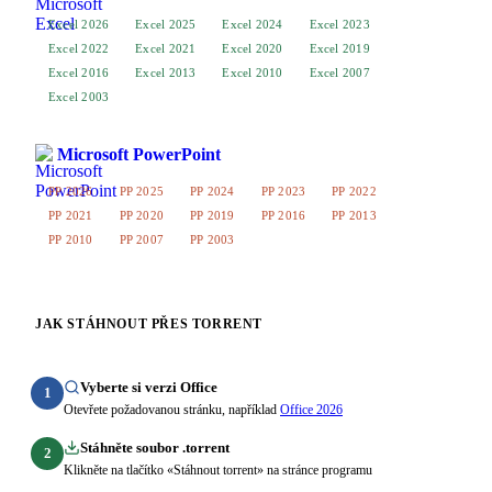
Excel 2026
Excel 2025
Excel 2024
Excel 2023
Excel 2022
Excel 2021
Excel 2020
Excel 2019
Excel 2016
Excel 2013
Excel 2010
Excel 2007
Excel 2003
Microsoft PowerPoint
PP 2026
PP 2025
PP 2024
PP 2023
PP 2022
PP 2021
PP 2020
PP 2019
PP 2016
PP 2013
PP 2010
PP 2007
PP 2003
JAK STÁHNOUT PŘES TORRENT
Vyberte si verzi Office
1
Otevřete požadovanou stránku, například
Office 2026
Stáhněte soubor .torrent
2
Klikněte na tlačítko «Stáhnout torrent» na stránce programu