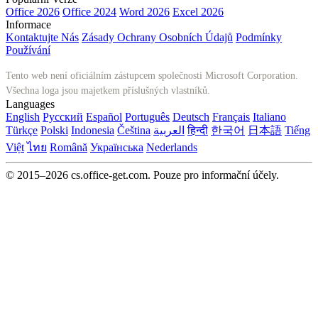
Office 2026
Office 2024
Word 2026
Excel 2026
Informace
Kontaktujte Nás
Zásady Ochrany Osobních Údajů
Podmínky
Používání
Tento web není oficiálním zástupcem společnosti Microsoft Corporation.
Všechna loga jsou majetkem příslušných vlastníků.
Languages
English
Русский
Español
Português
Deutsch
Français
Italiano
Türkçe
Polski
Indonesia
Čeština
العربية
हिन्दी
한국어
日本語
Tiếng
Việt
ไทย
Română
Українська
Nederlands
© 2015–2026 cs.office-get.com. Pouze pro informační účely.