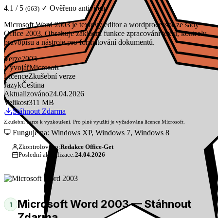
4.1 / 5
✓ Ověřeno antivirem
(663)
Microsoft Word 2003 je textový editor a wordprocessor ze sady
Office 2003. Obsahuje základní funkce zpracování textu, kontrolu
pravopisu a nástroje pro formátování dokumentů.
Verze
2003
Vývojář
Microsoft
Licence
Zkušební verze
Jazyk
Čeština
Aktualizováno
24.04.2026
Velikost
311 MB
Stáhnout Zdarma
Zkušební verze k vyzkoušení. Pro plné využití je vyžadována licence Microsoft.
Funguje na: Windows XP, Windows 7, Windows 8
Zkontrolováno:
Redakce Office-Get
Poslední aktualizace:
24.04.2026
Microsoft Word 2003 — Stáhnout
1
Zdarma