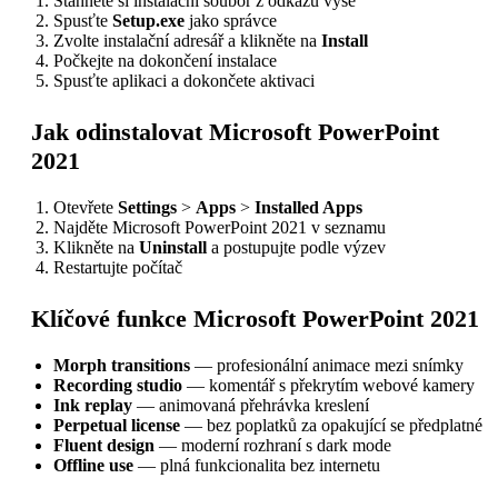
Stáhněte si instalační soubor z odkazu výše
Spusťte
Setup.exe
jako správce
Zvolte instalační adresář a klikněte na
Install
Počkejte na dokončení instalace
Spusťte aplikaci a dokončete aktivaci
Jak odinstalovat Microsoft PowerPoint
2021
Otevřete
Settings
>
Apps
>
Installed Apps
Najděte Microsoft PowerPoint 2021 v seznamu
Klikněte na
Uninstall
a postupujte podle výzev
Restartujte počítač
Klíčové funkce Microsoft PowerPoint 2021
Morph transitions
— profesionální animace mezi snímky
Recording studio
— komentář s překrytím webové kamery
Ink replay
— animovaná přehrávka kreslení
Perpetual license
— bez poplatků za opakující se předplatné
Fluent design
— moderní rozhraní s dark mode
Offline use
— plná funkcionalita bez internetu