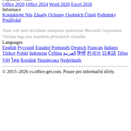
Office 2026
Office 2024
Word 2026
Excel 2026
Informace
Kontaktujte Nás
Zásady Ochrany Osobních Údajů
Podmínky
Používání
Tento web není oficiálním zástupcem společnosti Microsoft Corporation.
Všechna loga jsou majetkem příslušných vlastníků.
Languages
English
Русский
Español
Português
Deutsch
Français
Italiano
Türkçe
Polski
Indonesia
Čeština
العربية
हिन्दी
한국어
日本語
Tiếng
Việt
ไทย
Română
Українська
Nederlands
© 2015–2026 cs.office-get.com. Pouze pro informační účely.