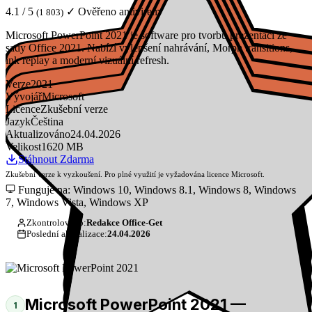
4.1 / 5
✓ Ověřeno antivirem
(1 803)
Microsoft PowerPoint 2021 je software pro tvorbu prezentací ze
sady Office 2021. Nabízí vylepšení nahrávání, Morph transitions,
ink replay a moderní vizuální refresh.
Verze
2021
Vývojář
Microsoft
Licence
Zkušební verze
Jazyk
Čeština
Aktualizováno
24.04.2026
Velikost
1620 MB
Stáhnout Zdarma
Zkušební verze k vyzkoušení. Pro plné využití je vyžadována licence Microsoft.
Funguje na: Windows 10, Windows 8.1, Windows 8, Windows
7, Windows Vista, Windows XP
Zkontrolováno:
Redakce Office-Get
Poslední aktualizace:
24.04.2026
Microsoft PowerPoint 2021 —
1