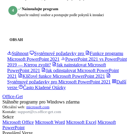
Nainstalujte program
4
Spusťte stažený soubor a postupujte podle pokynů k instalaci
OBSAH
Stáhnout
Systémové požadavky pro
Funkce programu
Microsoft PowerPoint 2021
PowerPoint 2021 vs PowerPoint
2019 — Kterou zvolit?
Jak nainstalovat Microsoft
PowerPoint 2021
Jak odinstalovat Microsoft PowerPoint
2021
Klíčové funkce Microsoft PowerPoint 2021
Systémové požadavky pro Microsoft PowerPoint 2021
Další
verze
Často Kladené Otázky
Office-Get
Stáhněte programy pro Windows zdarma
Oficiální web:
microsoft.com
Kontakt:
support@cs.office-get.com
Sekce
Microsoft Office
Microsoft Word
Microsoft Excel
Microsoft
PowerPoint
Populární Verze