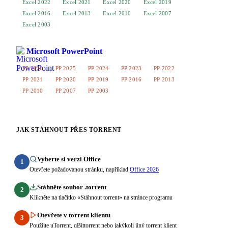
Excel 2022
Excel 2021
Excel 2020
Excel 2019
Excel 2016
Excel 2013
Excel 2010
Excel 2007
Excel 2003
Microsoft PowerPoint
PP 2026
PP 2025
PP 2024
PP 2023
PP 2022
PP 2021
PP 2020
PP 2019
PP 2016
PP 2013
PP 2010
PP 2007
PP 2003
JAK STÁHNOUT PŘES TORRENT
Vyberte si verzi Office
1
Otevřete požadovanou stránku, například
Office 2026
Stáhněte soubor .torrent
2
Klikněte na tlačítko «Stáhnout torrent» na stránce programu
Otevřete v torrent klientu
3
Použijte uTorrent, qBittorrent nebo jakýkoli jiný torrent klient