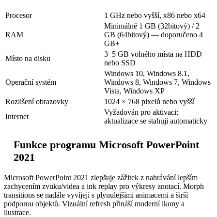
Procesor
1 GHz nebo vyšší, x86 nebo x64
Minimálně 1 GB (32bitový) / 2
RAM
GB (64bitový) — doporučeno 4
GB+
3–5 GB volného místa na HDD
Místo na disku
nebo SSD
Windows 10, Windows 8.1,
Operační systém
Windows 8, Windows 7, Windows
Vista, Windows XP
Rozlišení obrazovky
1024 × 768 pixelů nebo vyšší
Vyžadován pro aktivaci;
Internet
aktualizace se stahují automaticky
Funkce programu Microsoft PowerPoint
2021
Microsoft PowerPoint 2021 zlepšuje zážitek z nahrávání lepším
zachycením zvuku/videa a ink replay pro výkresy anotací. Morph
transitions se nadále vyvíjejí s plynulejšími animacemi a širší
podporou objektů. Vizuální refresh přináší moderní ikony a
ilustrace.