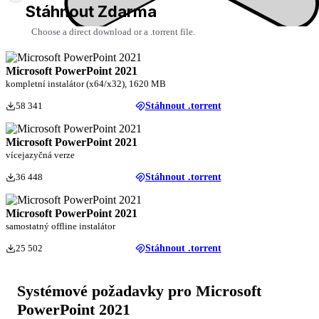
Stáhnout Zdarma
Choose a direct download or a .torrent file.
Microsoft PowerPoint 2021
kompletní instalátor (x64/x32), 1620 MB
58 341
Stáhnout .torrent
Microsoft PowerPoint 2021
vícejazyčná verze
36 448
Stáhnout .torrent
Microsoft PowerPoint 2021
samostatný offline instalátor
25 502
Stáhnout .torrent
Systémové požadavky pro Microsoft
PowerPoint 2021