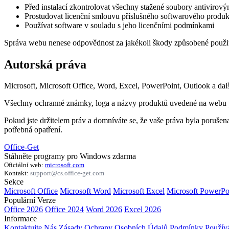
Před instalací zkontrolovat všechny stažené soubory antiviro
Prostudovat licenční smlouvu příslušného softwarového produk
Používat software v souladu s jeho licenčními podmínkami
Správa webu nenese odpovědnost za jakékoli škody způsobené použitím
Autorská práva
Microsoft, Microsoft Office, Word, Excel, PowerPoint, Outlook a dal
Všechny ochranné známky, loga a názvy produktů uvedené na webu pat
Pokud jste držitelem práv a domníváte se, že vaše práva byla poruše
potřebná opatření.
Office-Get
Stáhněte programy pro Windows zdarma
Oficiální web:
microsoft.com
Kontakt:
support@cs.office-get.com
Sekce
Microsoft Office
Microsoft Word
Microsoft Excel
Microsoft PowerPo
Populární Verze
Office 2026
Office 2024
Word 2026
Excel 2026
Informace
Kontaktujte Nás
Zásady Ochrany Osobních Údajů
Podmínky Použív