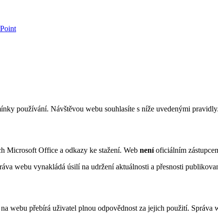
Point
mínky používání. Návštěvou webu souhlasíte s níže uvedenými pravidly
ch Microsoft Office a odkazy ke stažení. Web
není
oficiálním zástupcem
va webu vynakládá úsilí na udržení aktuálnosti a přesnosti publikovaný
a webu přebírá uživatel plnou odpovědnost za jejich použití. Správa