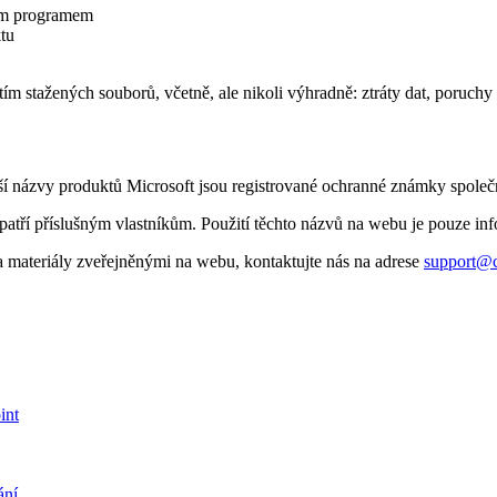
vým programem
tu
 stažených souborů, včetně, ale nikoli výhradně: ztráty dat, poruchy 
ší názvy produktů Microsoft jsou registrované ochranné známky společ
ří příslušným vlastníkům. Použití těchto názvů na webu je pouze info
na materiály zveřejněnými na webu, kontaktujte nás na adrese
support@c
int
ání