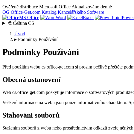
Ověřené distribuce Microsoft Office
Aktualizováno denně
OG
Office-Get
.com
Katalog Kancelářského Software
MS Office
Word
Excel
Power
🌐
Čeština
CS
Úvod
▸
Podmínky Používání
Podmínky Používání
Před použitím webu cs.office-get.com si prosím pečlivě přečtěte pod
Obecná ustanovení
Web cs.office-get.com poskytuje informace o softwarových produkte
Veškeré informace na webu jsou pouze informativního charakteru. Sprá
Stahování souborů
Stažením souborů z webu nebo prostřednictvím odkazů zveřejněných n