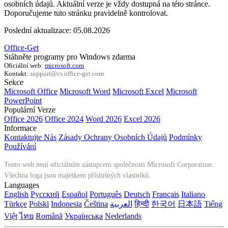
osobních údajů. Aktuální verze je vždy dostupná na této stránce.
Doporučujeme tuto stránku pravidelně kontrolovat.
Poslední aktualizace: 05.08.2026
Office-Get
Stáhněte programy pro Windows zdarma
Oficiální web:
microsoft.com
Kontakt:
support@cs.office-get.com
Sekce
Microsoft Office
Microsoft Word
Microsoft Excel
Microsoft
PowerPoint
Populární Verze
Office 2026
Office 2024
Word 2026
Excel 2026
Informace
Kontaktujte Nás
Zásady Ochrany Osobních Údajů
Podmínky
Používání
Tento web není oficiálním zástupcem společnosti Microsoft Corporation.
Všechna loga jsou majetkem příslušných vlastníků.
Languages
English
Русский
Español
Português
Deutsch
Français
Italiano
Türkçe
Polski
Indonesia
Čeština
العربية
हिन्दी
한국어
日本語
Tiếng
Việt
ไทย
Română
Українська
Nederlands