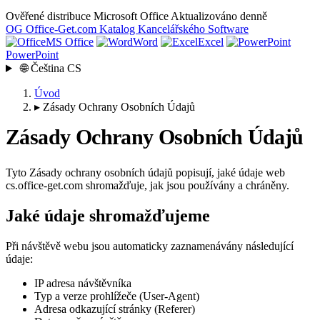
Ověřené distribuce Microsoft Office
Aktualizováno denně
OG
Office-Get
.com
Katalog Kancelářského Software
MS Office
Word
Excel
PowerPoint
🌐
Čeština
CS
Úvod
▸
Zásady Ochrany Osobních Údajů
Zásady Ochrany Osobních Údajů
Tyto Zásady ochrany osobních údajů popisují, jaké údaje web
cs.office-get.com shromažďuje, jak jsou používány a chráněny.
Jaké údaje shromažďujeme
Při návštěvě webu jsou automaticky zaznamenávány následující
údaje:
IP adresa návštěvníka
Typ a verze prohlížeče (User-Agent)
Adresa odkazující stránky (Referer)