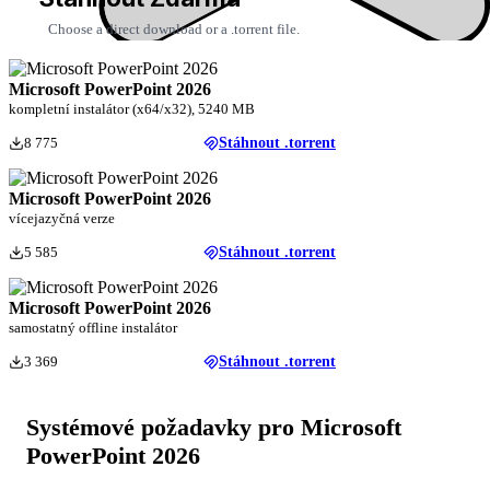
Choose a direct download or a .torrent file.
Microsoft PowerPoint 2026
kompletní instalátor (x64/x32), 5240 MB
8 775
Stáhnout .torrent
Microsoft PowerPoint 2026
vícejazyčná verze
5 585
Stáhnout .torrent
Microsoft PowerPoint 2026
samostatný offline instalátor
3 369
Stáhnout .torrent
Systémové požadavky pro Microsoft
PowerPoint 2026