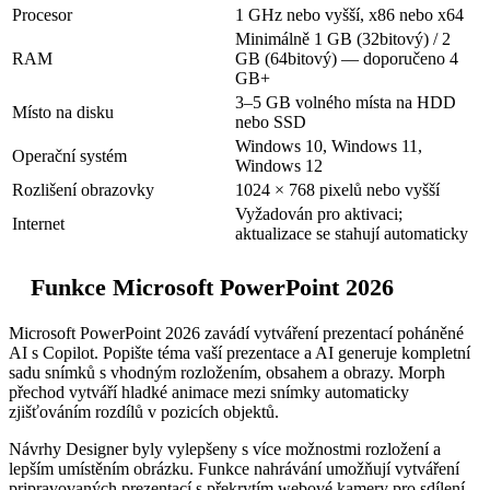
Procesor
1 GHz nebo vyšší, x86 nebo x64
Minimálně 1 GB (32bitový) / 2
RAM
GB (64bitový) — doporučeno 4
GB+
3–5 GB volného místa na HDD
Místo na disku
nebo SSD
Windows 10, Windows 11,
Operační systém
Windows 12
Rozlišení obrazovky
1024 × 768 pixelů nebo vyšší
Vyžadován pro aktivaci;
Internet
aktualizace se stahují automaticky
Funkce Microsoft PowerPoint 2026
Microsoft PowerPoint 2026 zavádí vytváření prezentací poháněné
AI s Copilot. Popište téma vaší prezentace a AI generuje kompletní
sadu snímků s vhodným rozložením, obsahem a obrazy. Morph
přechod vytváří hladké animace mezi snímky automaticky
zjišťováním rozdílů v pozicích objektů.
Návrhy Designer byly vylepšeny s více možnostmi rozložení a
lepším umístěním obrázku. Funkce nahrávání umožňují vytváření
pripravovaných prezentací s překrytím webové kamery pro sdílení