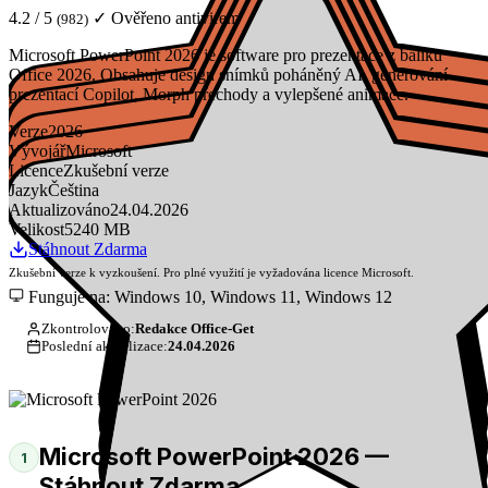
4.2 / 5
✓ Ověřeno antivirem
(982)
Microsoft PowerPoint 2026 je software pro prezentace z balíku
Office 2026. Obsahuje design snímků poháněný AI, generování
prezentací Copilot, Morph přechody a vylepšené animace.
Verze
2026
Vývojář
Microsoft
Licence
Zkušební verze
Jazyk
Čeština
Aktualizováno
24.04.2026
Velikost
5240 MB
Stáhnout Zdarma
Zkušební verze k vyzkoušení. Pro plné využití je vyžadována licence Microsoft.
Funguje na: Windows 10, Windows 11, Windows 12
Zkontrolováno:
Redakce Office-Get
Poslední aktualizace:
24.04.2026
Microsoft PowerPoint 2026 —
1
Stáhnout Zdarma