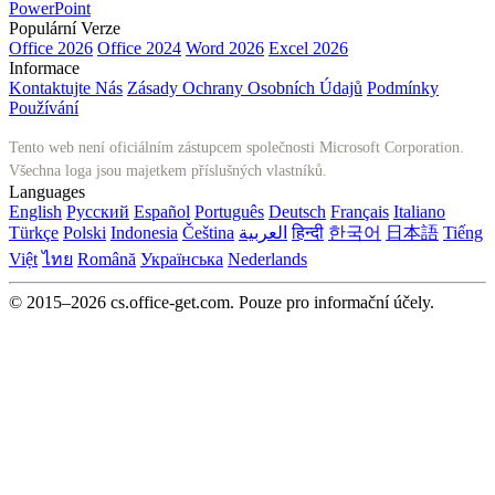
PowerPoint
Populární Verze
Office 2026
Office 2024
Word 2026
Excel 2026
Informace
Kontaktujte Nás
Zásady Ochrany Osobních Údajů
Podmínky
Používání
Tento web není oficiálním zástupcem společnosti Microsoft Corporation.
Všechna loga jsou majetkem příslušných vlastníků.
Languages
English
Русский
Español
Português
Deutsch
Français
Italiano
Türkçe
Polski
Indonesia
Čeština
العربية
हिन्दी
한국어
日本語
Tiếng
Việt
ไทย
Română
Українська
Nederlands
© 2015–2026 cs.office-get.com. Pouze pro informační účely.