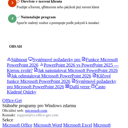
Otevřete v torrent klientu
3
Použijte uTorrent, qBittorrent nebo jakýkoli jiný torrent klient
Nainstalujte program
4
Spusťte stažený soubor a postupujte podle pokynů k instalaci
OBSAH
Stáhnout
Systémové požadavky pro
Funkce Microsoft
PowerPoint 2026
PowerPoint 2026 vs PowerPoint 2025 —
Kterou zvolit?
Jak nainstalovat Microsoft PowerPoint 2026
Jak odinstalovat Microsoft PowerPoint 2026
Klíčové
funkce Microsoft PowerPoint 2026
Systémové požadavky
pro Microsoft PowerPoint 2026
Další verze
Často
Kladené Otázky
Office-Get
Stáhněte programy pro Windows zdarma
Oficiální web:
microsoft.com
Kontakt:
support@cs.office-get.com
Sekce
Microsoft Office
Microsoft Word
Microsoft Excel
Microsoft