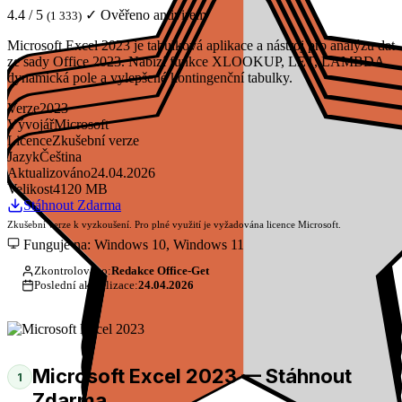
4.4 / 5
✓ Ověřeno antivirem
(1 333)
Microsoft Excel 2023 je tabulková aplikace a nástroj pro analýzu dat
ze sady Office 2023. Nabízí funkce XLOOKUP, LET, LAMBDA,
dynamická pole a vylepšené kontingenční tabulky.
Verze
2023
Vývojář
Microsoft
Licence
Zkušební verze
Jazyk
Čeština
Aktualizováno
24.04.2026
Velikost
4120 MB
Stáhnout Zdarma
Zkušební verze k vyzkoušení. Pro plné využití je vyžadována licence Microsoft.
Funguje na: Windows 10, Windows 11
Zkontrolováno:
Redakce Office-Get
Poslední aktualizace:
24.04.2026
Microsoft Excel 2023 — Stáhnout
1
Zdarma