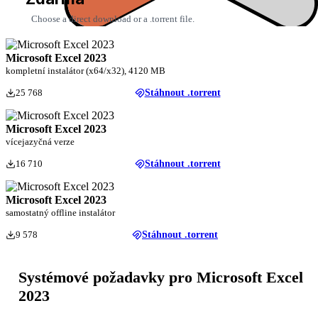
Choose a direct download or a .torrent file.
Microsoft Excel 2023
kompletní instalátor (x64/x32), 4120 MB
25 768
Stáhnout .torrent
Microsoft Excel 2023
vícejazyčná verze
16 710
Stáhnout .torrent
Microsoft Excel 2023
samostatný offline instalátor
9 578
Stáhnout .torrent
Systémové požadavky pro Microsoft Excel
2023