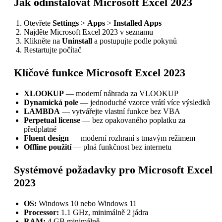
Jak odinstalovat Microsoft Excel 2023
Otevřete
Settings
>
Apps
>
Installed Apps
Najděte Microsoft Excel 2023 v seznamu
Klikněte na
Uninstall
a postupujte podle pokynů
Restartujte počítač
Klíčové funkce Microsoft Excel 2023
XLOOKUP
— moderní náhrada za VLOOKUP
Dynamická pole
— jednoduché vzorce vrátí více výsledků
LAMBDA
— vytvářejte vlastní funkce bez VBA
Perpetual license
— bez opakovaného poplatku za
předplatné
Fluent design
— moderní rozhraní s tmavým režimem
Offline použití
— plná funkčnost bez internetu
Systémové požadavky pro Microsoft Excel
2023
OS:
Windows 10 nebo Windows 11
Processor:
1.1 GHz, minimálně 2 jádra
RAM:
4 GB minimálně