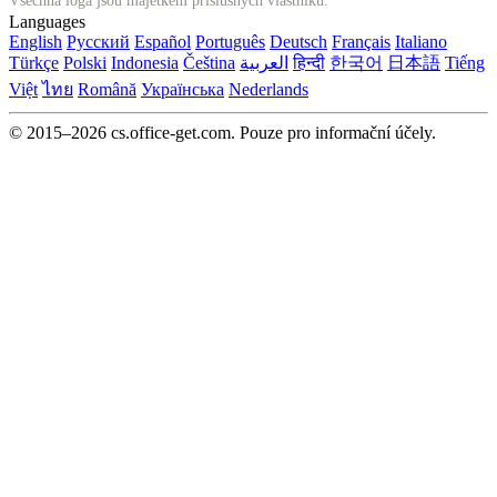
Všechna loga jsou majetkem příslušných vlastníků.
Languages
English
Русский
Español
Português
Deutsch
Français
Italiano
Türkçe
Polski
Indonesia
Čeština
العربية
हिन्दी
한국어
日本語
Tiếng
Việt
ไทย
Română
Українська
Nederlands
© 2015–2026 cs.office-get.com. Pouze pro informační účely.