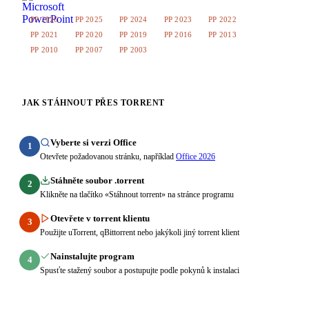
PP 2026
PP 2025
PP 2024
PP 2023
PP 2022
PP 2021
PP 2020
PP 2019
PP 2016
PP 2013
PP 2010
PP 2007
PP 2003
JAK STÁHNOUT PŘES TORRENT
Vyberte si verzi Office
1
Otevřete požadovanou stránku, například
Office 2026
Stáhněte soubor .torrent
2
Klikněte na tlačítko «Stáhnout torrent» na stránce programu
Otevřete v torrent klientu
3
Použijte uTorrent, qBittorrent nebo jakýkoli jiný torrent klient
Nainstalujte program
4
Spusťte stažený soubor a postupujte podle pokynů k instalaci