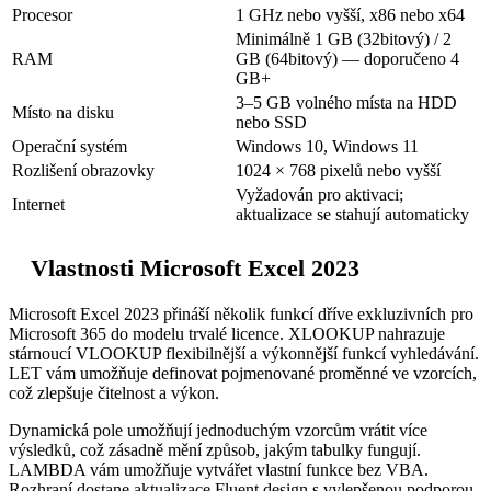
Procesor
1 GHz nebo vyšší, x86 nebo x64
Minimálně 1 GB (32bitový) / 2
RAM
GB (64bitový) — doporučeno 4
GB+
3–5 GB volného místa na HDD
Místo na disku
nebo SSD
Operační systém
Windows 10, Windows 11
Rozlišení obrazovky
1024 × 768 pixelů nebo vyšší
Vyžadován pro aktivaci;
Internet
aktualizace se stahují automaticky
Vlastnosti Microsoft Excel 2023
Microsoft Excel 2023 přináší několik funkcí dříve exkluzivních pro
Microsoft 365 do modelu trvalé licence. XLOOKUP nahrazuje
stárnoucí VLOOKUP flexibilnější a výkonnější funkcí vyhledávání.
LET vám umožňuje definovat pojmenované proměnné ve vzorcích,
což zlepšuje čitelnost a výkon.
Dynamická pole umožňují jednoduchým vzorcům vrátit více
výsledků, což zásadně mění způsob, jakým tabulky fungují.
LAMBDA vám umožňuje vytvářet vlastní funkce bez VBA.
Rozhraní dostane aktualizace Fluent design s vylepšenou podporou