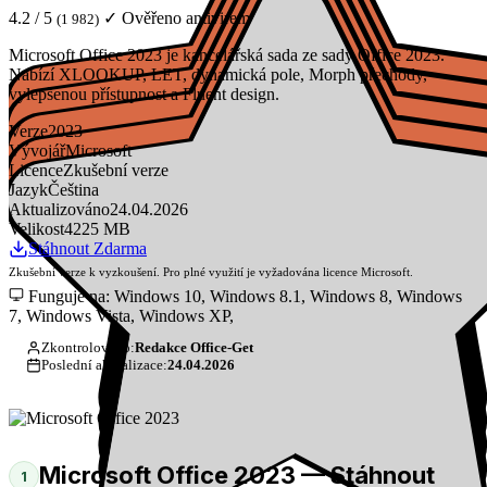
4.2 / 5
✓ Ověřeno antivirem
(1 982)
Microsoft Office 2023 je kancelářská sada ze sady Office 2023.
Nabízí XLOOKUP, LET, dynamická pole, Morph přechody,
vylepšenou přístupnost a Fluent design.
Verze
2023
Vývojář
Microsoft
Licence
Zkušební verze
Jazyk
Čeština
Aktualizováno
24.04.2026
Velikost
4225 MB
Stáhnout Zdarma
Zkušební verze k vyzkoušení. Pro plné využití je vyžadována licence Microsoft.
Funguje na: Windows 10, Windows 8.1, Windows 8, Windows
7, Windows Vista, Windows XP,
Zkontrolováno:
Redakce Office-Get
Poslední aktualizace:
24.04.2026
Microsoft Office 2023 — Stáhnout
1