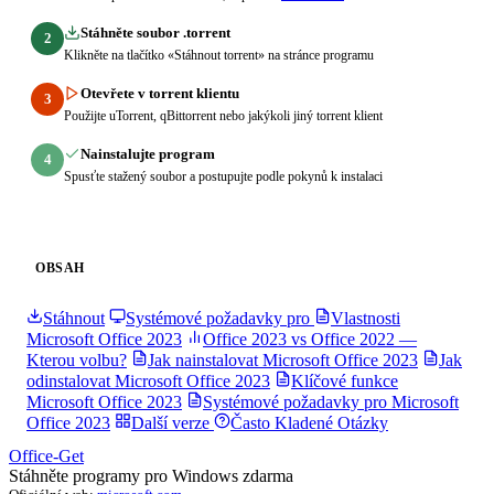
Stáhněte soubor .torrent
2
Klikněte na tlačítko «Stáhnout torrent» na stránce programu
Otevřete v torrent klientu
3
Použijte uTorrent, qBittorrent nebo jakýkoli jiný torrent klient
Nainstalujte program
4
Spusťte stažený soubor a postupujte podle pokynů k instalaci
OBSAH
Stáhnout
Systémové požadavky pro
Vlastnosti
Microsoft Office 2023
Office 2023 vs Office 2022 —
Kterou volbu?
Jak nainstalovat Microsoft Office 2023
Jak
odinstalovat Microsoft Office 2023
Klíčové funkce
Microsoft Office 2023
Systémové požadavky pro Microsoft
Office 2023
Další verze
Často Kladené Otázky
Office-Get
Stáhněte programy pro Windows zdarma