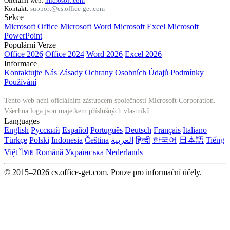
Oficiální web:
microsoft.com
Kontakt:
support@cs.office-get.com
Sekce
Microsoft Office
Microsoft Word
Microsoft Excel
Microsoft
PowerPoint
Populární Verze
Office 2026
Office 2024
Word 2026
Excel 2026
Informace
Kontaktujte Nás
Zásady Ochrany Osobních Údajů
Podmínky
Používání
Tento web není oficiálním zástupcem společnosti Microsoft Corporation.
Všechna loga jsou majetkem příslušných vlastníků.
Languages
English
Русский
Español
Português
Deutsch
Français
Italiano
Türkçe
Polski
Indonesia
Čeština
العربية
हिन्दी
한국어
日本語
Tiếng
Việt
ไทย
Română
Українська
Nederlands
© 2015–2026 cs.office-get.com. Pouze pro informační účely.