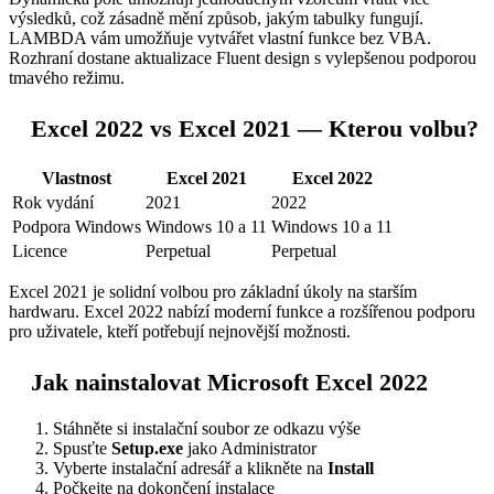
výsledků, což zásadně mění způsob, jakým tabulky fungují.
LAMBDA vám umožňuje vytvářet vlastní funkce bez VBA.
Rozhraní dostane aktualizace Fluent design s vylepšenou podporou
tmavého režimu.
Excel 2022 vs Excel 2021 — Kterou volbu?
Vlastnost
Excel 2021
Excel 2022
Rok vydání
2021
2022
Podpora Windows
Windows 10 a 11
Windows 10 a 11
Licence
Perpetual
Perpetual
Excel 2021 je solidní volbou pro základní úkoly na starším
hardwaru. Excel 2022 nabízí moderní funkce a rozšířenou podporu
pro uživatele, kteří potřebují nejnovější možnosti.
Jak nainstalovat Microsoft Excel 2022
Stáhněte si instalační soubor ze odkazu výše
Spusťte
Setup.exe
jako Administrator
Vyberte instalační adresář a klikněte na
Install
Počkejte na dokončení instalace