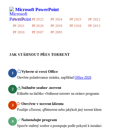
Microsoft PowerPoint
PP 2026
PP 2025
PP 2024
PP 2023
PP 2022
PP 2021
PP 2020
PP 2019
PP 2016
PP 2013
PP 2010
PP 2007
PP 2003
JAK STÁHNOUT PŘES TORRENT
Vyberte si verzi Office
1
Otevřete požadovanou stránku, například
Office 2026
Stáhněte soubor .torrent
2
Klikněte na tlačítko «Stáhnout torrent» na stránce programu
Otevřete v torrent klientu
3
Použijte uTorrent, qBittorrent nebo jakýkoli jiný torrent klient
Nainstalujte program
4
Spusťte stažený soubor a postupujte podle pokynů k instalaci