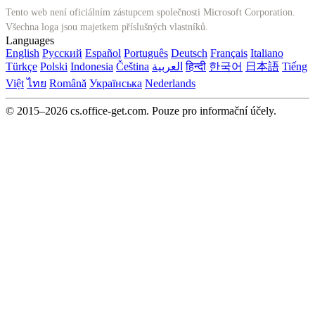
Tento web není oficiálním zástupcem společnosti Microsoft Corporation.
Všechna loga jsou majetkem příslušných vlastníků.
Languages
English
Русский
Español
Português
Deutsch
Français
Italiano
Türkçe
Polski
Indonesia
Čeština
العربية
हिन्दी
한국어
日本語
Tiếng
Việt
ไทย
Română
Українська
Nederlands
© 2015–2026 cs.office-get.com. Pouze pro informační účely.