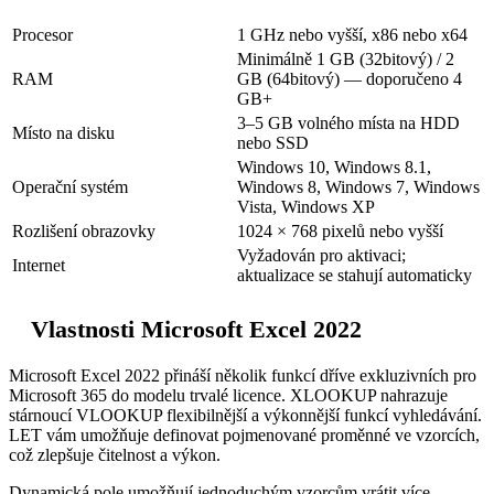
Procesor
1 GHz nebo vyšší, x86 nebo x64
Minimálně 1 GB (32bitový) / 2
RAM
GB (64bitový) — doporučeno 4
GB+
3–5 GB volného místa na HDD
Místo na disku
nebo SSD
Windows 10, Windows 8.1,
Operační systém
Windows 8, Windows 7, Windows
Vista, Windows XP
Rozlišení obrazovky
1024 × 768 pixelů nebo vyšší
Vyžadován pro aktivaci;
Internet
aktualizace se stahují automaticky
Vlastnosti Microsoft Excel 2022
Microsoft Excel 2022 přináší několik funkcí dříve exkluzivních pro
Microsoft 365 do modelu trvalé licence. XLOOKUP nahrazuje
stárnoucí VLOOKUP flexibilnější a výkonnější funkcí vyhledávání.
LET vám umožňuje definovat pojmenované proměnné ve vzorcích,
což zlepšuje čitelnost a výkon.
Dynamická pole umožňují jednoduchým vzorcům vrátit více