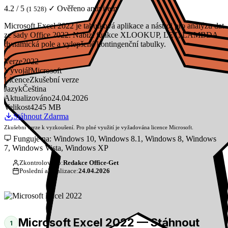
4.2 / 5
✓ Ověřeno antivirem
(1 528)
Microsoft Excel 2022 je tabulková aplikace a nástroj pro analýzu dat
ze sady Office 2022. Nabízí funkce XLOOKUP, LET, LAMBDA,
dynamická pole a vylepšené kontingenční tabulky.
Verze
2022
Vývojář
Microsoft
Licence
Zkušební verze
Jazyk
Čeština
Aktualizováno
24.04.2026
Velikost
4245 MB
Stáhnout Zdarma
Zkušební verze k vyzkoušení. Pro plné využití je vyžadována licence Microsoft.
Funguje na: Windows 10, Windows 8.1, Windows 8, Windows
7, Windows Vista, Windows XP
Zkontrolováno:
Redakce Office-Get
Poslední aktualizace:
24.04.2026
Microsoft Excel 2022 — Stáhnout
1