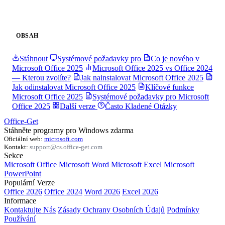
OBSAH
Stáhnout
Systémové požadavky pro
Co je nového v
Microsoft Office 2025
Microsoft Office 2025 vs Office 2024
— Kterou zvolíte?
Jak nainstalovat Microsoft Office 2025
Jak odinstalovat Microsoft Office 2025
Klíčové funkce
Microsoft Office 2025
Systémové požadavky pro Microsoft
Office 2025
Další verze
Často Kladené Otázky
Office-Get
Stáhněte programy pro Windows zdarma
Oficiální web:
microsoft.com
Kontakt:
support@cs.office-get.com
Sekce
Microsoft Office
Microsoft Word
Microsoft Excel
Microsoft
PowerPoint
Populární Verze
Office 2026
Office 2024
Word 2026
Excel 2026
Informace
Kontaktujte Nás
Zásady Ochrany Osobních Údajů
Podmínky
Používání