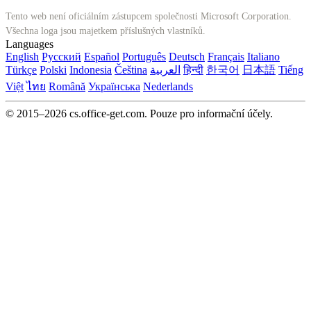
Tento web není oficiálním zástupcem společnosti Microsoft Corporation.
Všechna loga jsou majetkem příslušných vlastníků.
Languages
English
Русский
Español
Português
Deutsch
Français
Italiano
Türkçe
Polski
Indonesia
Čeština
العربية
हिन्दी
한국어
日本語
Tiếng
Việt
ไทย
Română
Українська
Nederlands
© 2015–2026 cs.office-get.com. Pouze pro informační účely.