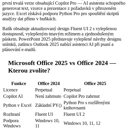
první trvalá verze obsahující Copilot Pro — AI asistenta schopného
generovat text, vzorce a prezentace z požadavků v přirozeném
jazyce. Excel získává podporu Python Pro pro spouštění skriptů
analýzy dat přímo v buňkách.
Balík obsahuje aktualizovaný design Fluent UI 2 s vylepšenou
dostupností, vylepšeným tmavým režimem a zjednodušeným
páskem. PowerPoint 2025 představuje vylepšené návrhy designu
snímků, zatímco Outlook 2025 nabízí asistenci AI při psaní a
plánování e-mailů.
Microsoft Office 2025 vs Office 2024 —
Kterou zvolíte?
Funkce
Office 2024
Office 2025
Licence
Perpetual
Perpetual
Copilot AI
Není zahrnuto
Copilot Pro zahrnut
Python Pro s rozšířenými
Python v Excel
Základní PY()
knihovnami
Rozhraní
Fluent UI
Fluent UI 2
Podpora
Windows 10,
Windows 10, 11, 12
Windows
11