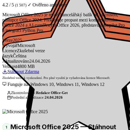
4.2 / 5
✓ Ověřeno antivirem
(1 507)
Microsoft Office 2025 je trvalý kancelářský balík od Microsoft,
nástupce Office 2024. Překlenuje propast mezi konzervativním
Office 2024 a AI-zaměřeným Office 2026, představuje Copilot Pro
a integraci Python Pro.
Verze
2025
Vývojář
Microsoft
Licence
Zkušební verze
Jazyk
Čeština
Aktualizováno
24.04.2026
Velikost
4800 MB
Stáhnout Zdarma
Zkušební verze k vyzkoušení. Pro plné využití je vyžadována licence Microsoft.
Funguje na: Windows 10, Windows 11, Windows 12
Zkontrolováno:
Redakce Office-Get
Poslední aktualizace:
24.04.2026
Microsoft Office 2025 — Stáhnout
1