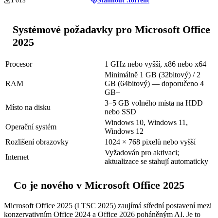
1 613
Stáhnout .torrent
Systémové požadavky pro Microsoft Office
2025
Procesor
1 GHz nebo vyšší, x86 nebo x64
Minimálně 1 GB (32bitový) / 2
RAM
GB (64bitový) — doporučeno 4
GB+
3–5 GB volného místa na HDD
Místo na disku
nebo SSD
Windows 10, Windows 11,
Operační systém
Windows 12
Rozlišení obrazovky
1024 × 768 pixelů nebo vyšší
Vyžadován pro aktivaci;
Internet
aktualizace se stahují automaticky
Co je nového v Microsoft Office 2025
Microsoft Office 2025 (LTSC 2025) zaujímá střední postavení mezi
konzervativním Office 2024 a Office 2026 poháněným AI. Je to